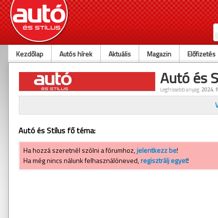
Kezdőlap
Autós hírek
Aktuális
Magazin
Előfizetés
Autó és S
Legfrissebb anyag:
2024. f
Autó és Stílus fő téma:
Ha hozzá szeretnél szólni a fórumhoz,
jelentkezz be
!
Ha még nincs nálunk felhasználóneved,
regisztrálj egyet
!