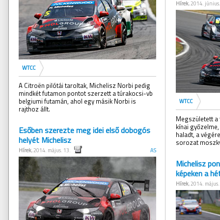
Hírek
, 2014. június
WTCC
A Citroën pilótái taroltak, Michelisz Norbi pedig
mindkét futamon pontot szerzett a túrakocsi-vb
belgiumi futamán, ahol egy másik Norbi is
WTCC
rajthoz állt.
Megszületett a 
kínai győzelme,
Esőben szerezte meg idei első dobogós
haladt, a végér
helyét Michelisz
sorozat moszkv
Hírek
, 2014. május. 13.
AS
Michelisz po
képeken a hé
Hírek
, 2014. május.