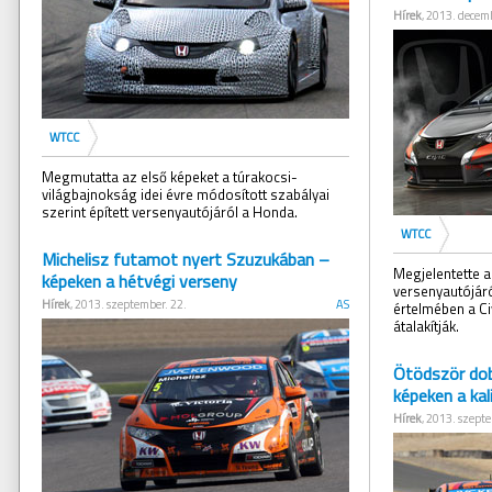
Hírek
, 2013. decemb
WTCC
Megmutatta az első képeket a túrakocsi-
világbajnokság idei évre módosított szabályai
szerint épített versenyautójáról a Honda.
WTCC
Michelisz futamot nyert Szuzukában –
Megjelentette a
képeken a hétvégi verseny
versenyautójár
Hírek
, 2013. szeptember. 22.
AS
értelmében a Ci
átalakítják.
Ötödször dob
képeken a kal
Hírek
, 2013. szepte