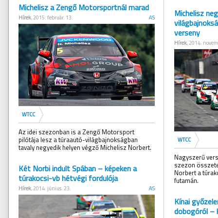
Michelisz a Zengő Motorsportnál marad
Michelisz neg
Hírek
, 2015. február. 13.
AS
világbajnoks
verseny
Hírek
, 2014. novem
WTCC
Az idei szezonban is a Zengő Motorsport
pilótája lesz a túraautó-világbajnokságban
WTCC
tavaly negyedik helyen végző Michelisz Norbert.
Nagyszerű vers
szezon összete
Két Norbi indult Spában – képeken a
Norbert a túra
túrakocsi-vb hétvégi fordulója
futamán.
Hírek
, 2014. június. 23.
AS
Kínai győzele
dobogóról – 