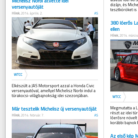
Michelisz Norbi átvette idei
dizájn, és Mich
versenyautóját
tesztköröket is
Hírek
, 2014. április. 2.
AS
380 lóerős L
ellen
Hírek
, 2014. márciu
WTCC
Elkészült a JAS Motorsport azzal a Honda Civic
versenyautóval, amellyel Michelisz Norbi indul a
túrakocsi-világbajnokság idei szezonjában.
WTCC
Megmutatta a L
Már tesztelik Michelisz új versenyautóját
részt az idei t
Hírek
, 2014. február. 7.
AS
lóerősre növelt
korábbi bajnok 
Az első kép M