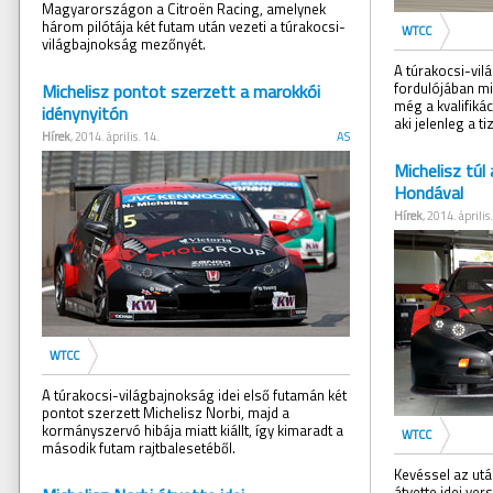
Magyarországon a Citroën Racing, amelynek
három pilótája két futam után vezeti a túrakocsi-
WTCC
világbajnokság mezőnyét.
A túrakocsi-vi
fordulójában mi
Michelisz pontot szerzett a marokkói
még a kvalifikác
idénynyitón
aki jelenleg a ti
Hírek
, 2014. április. 14.
AS
Michelisz túl
Hondával
Hírek
, 2014. április.
WTCC
A túrakocsi-világbajnokság idei első futamán két
pontot szerzett Michelisz Norbi, majd a
kormányszervó hibája miatt kiállt, így kimaradt a
WTCC
második futam rajtbalesetéből.
Kevéssel az ut
átvette idei ver