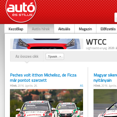
Kezdőlap
Autós hírek
Aktuális
Magazin
Előfizetés
WTCC
Legfrissebb anyag:
2020. áp
Az összes cikk
Típusok
Peches volt itthon Michelisz, de Ficza
Magyar siker
már pontot szerzett
nyitányain
Hírek
, 2016. április. 26.
AS
Hírek
, 2016. április.