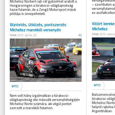
vendégeskednek 
Michelisz Norbert rajt-cél győzelmet aratott a
– szombaton az
Hungaroringen a túrakocsi-világbajnokság
versenyfutamot
hazai futamán, de a Zengő Motorsport másik
es aszfaltcsíko
pilótája is ünnepelhetett.
Kitört kereke
Büntetés, ütközés, pontszerzés
Michelisz
Michelisz marokkói versenyén
Hírek
, 2015. márciu
Hírek
, 2015. április. 20.
AS
WTCC
WTCC
Balszerencsésen,
Nem volt hiány izgalmakban a túrakocsi-
túrakocsi-világ
világbajnokság idei második versenyhétvégéjén
Michelisz Norbi
Michelisz Norbi számára, aki végül pontot
helyről rajtolva
szerzett a marokkói futamon.
Argentínában.