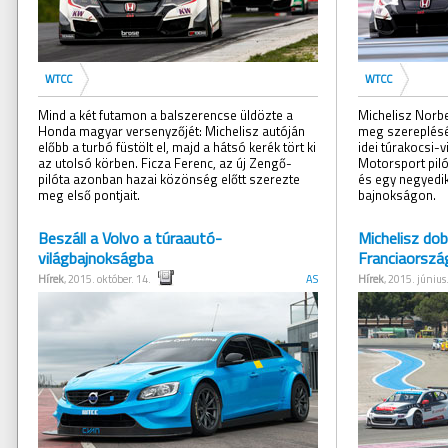
WTCC
WTCC
Mind a két futamon a balszerencse üldözte a
Michelisz Norbe
Honda magyar versenyzőjét: Michelisz autóján
meg szereplésé
előbb a turbó füstölt el, majd a hátsó kerék tört ki
idei túrakocsi-
az utolsó körben. Ficza Ferenc, az új Zengő-
Motorsport piló
pilóta azonban hazai közönség előtt szerezte
és egy negyedik
meg első pontjait.
bajnokságon.
Beszáll a Volvo a túraautó-
Michelisz dob
világbajnokságba
Franciaorszá
Hírek
, 2015. október. 14.
AS
Hírek
, 2015. június