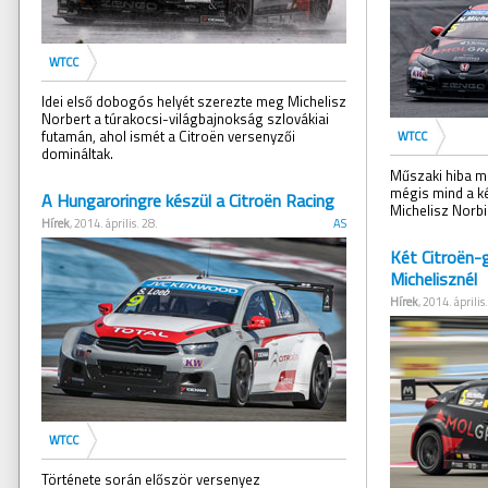
WTCC
Idei első dobogós helyét szerezte meg Michelisz
Norbert a túrakocsi-világbajnokság szlovákiai
futamán, ahol ismét a Citroën versenyzői
WTCC
domináltak.
Műszaki hiba mi
mégis mind a ké
A Hungaroringre készül a Citroën Racing
Michelisz Norb
Hírek
, 2014. április. 28.
AS
Két Citroën-
Michelisznél
Hírek
, 2014. április
WTCC
Története során először versenyez