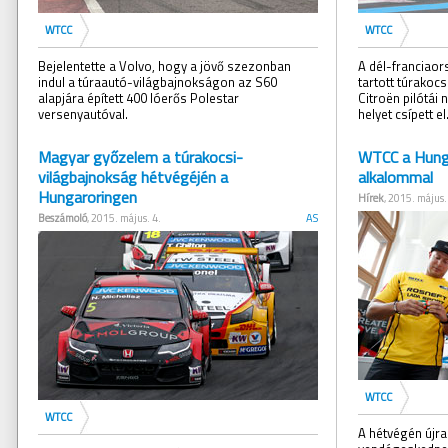
WTCC
WTCC
Bejelentette a Volvo, hogy a jövő szezonban
A dél-franciaor
indul a túraautó-világbajnokságon az S60
tartott túrakoc
alapjára épített 400 lóerős Polestar
Citroën pilótái
versenyautóval.
helyet csípett el
Magyar győzelem a túrakocsi-
WTCC a Hunga
világbajnokság hétvégéjén a
alkalommal
Hungaroringen
Hírek
, 2015. május.
Beszámoló
, 2015. május. 4.
AS
WTCC
WTCC
A hétvégén újr