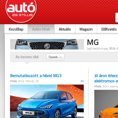
Kezdőlap
Autós hírek
Aktuális
Magazin
Előfizetés
MG
Legfrissebb anyag:
2024. f
Az összes cikk
Típusok
Bemutatkozott a hibrid MG3
Jó áron érke
elektromos a
Hírek
, 2024. február. 26.
AS
Hírek
, 2023. márciu