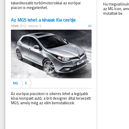
takarékosabb turbómotorokkal az európai
Ha megvalósulna
piacon is megjelenhet.
az MG Icon, am
mutattak be.
Az MG5 lehet a kínaiak Kia cee’dje
Hírek
, 2012. március. 9.
AS
MG
5
Az európai piacokon is sikeres lehet a legújabb
kínai kompakt autó, a brit designer által tervezett
MG5, amely még az idén bemutatkozik.