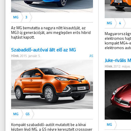
MG
3
MG
4
Az MG bemutatta a nagyra nőtt kisautóját, az
MG3 új generációját, ami meglepően erős hibrid
Magyarországra
hajtást kapott.
elektromos hajt
kompakt MG4-et
elektromos autó
Szabadidő-autóval állt elő az MG
Hírek
, 2015. január. 5.
AS
Juke-rivális
Hírek
, 2012. május.
MG
GS
Kompakt szabadidő-autót mutatott be a kínai
MG
kézben lévő MG, a GS névre keresztelt crossover