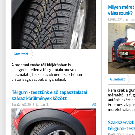
Milyen méret
válasszunk?
Egyéb
, 2015. január
Gumiteszt
A mostani enyhe téli időjárásban is
elengedhetetlen a téli gumiabroncsok
használata, hiszen azok nem csak hóban
biztonságosabbak a nyáriaknál.
Gumiteszt
Nem csak a gum
Téligumi-tesztünk első tapasztalatai
méretétől is fü
száraz körülmények között
autónk, ezért a 
érdemes alapos
Beszámoló
, 2015. január. 3.
AS
méretet válass
Szakszervizb
téligumi-tes
Egyéb
, 2014. decem