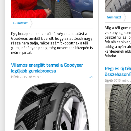
Gumiteszt
Gumiteszt
Míg a téli gumi
viszonylag könn
Egy budapesti benzinkútnál végzett kutatást a
ősszel hűl az i
Goodyear, amiből kiderült, hogy az autósok nagy
fok alá csökken,
része nem tudja, mikor számít kopottnak a téli
addig a nyári a
gumi, néhányan pedig még november közepén is
kérdésének eld
nyárin jártak.
feladat.
Villamos energiát termel a Goodyear
Régi és új té
legújabb gumiabroncsa
összehasonlí
Hírek
, 2015. március. 10.
AS
Egyéb
, 2015. márciu