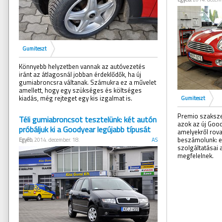
Gumiteszt
Könnyebb helyzetben vannak az autóvezetés
iránt az átlagosnál jobban érdeklődők, ha új
gumiabroncsra váltanak. Számukra ez a művelet
amellett, hogy egy szükséges és költséges
kiadás, még rejteget egy kis izgalmat is.
Gumiteszt
Premio szakszer
Téli gumiabroncsot tesztelünk: két autón
azok az új Good
próbáljuk ki a Goodyear legújabb típusát
amelyekről rov
beszámolunk: eg
Egyéb
, 2014. december. 18.
AS
szolgáltatásai 
megfelelnek.