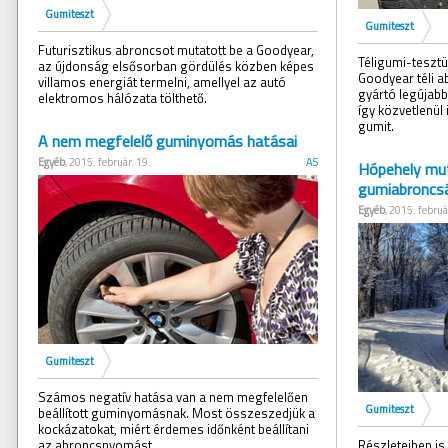
Gumiteszt
Gumiteszt
Futurisztikus abroncsot mutatott be a Goodyear,
Téligumi-tesztü
az újdonság elsősorban gördülés közben képes
Goodyear téli a
villamos energiát termelni, amellyel az autó
gyártó legújabb 
elektromos hálózata tölthető.
így közvetlenül
gumit.
A nem megfelelő guminyomás hatásai
Egyéb
, 2015. február. 19.
AS
Hópehely mut
gumiabroncs
Egyéb
, 2015. februá
Gumiteszt
Számos negatív hatása van a nem megfelelően
Gumiteszt
beállított guminyomásnak. Most összeszedjük a
kockázatokat, miért érdemes időnként beállítani
az abroncsnyomást.
Részleteiben is