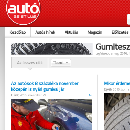
Kezdőlap
Autós hírek
Aktuális
Magazin
Előfizetés
Gumitesz
Legfrissebb anyag:
2016. 
Az összes cikk
Típusok
Az autósok 8 százaléka november
Mikor érdemes
közepén is nyári gumival jár
Egyéb
, 2015. április
Hírek
, 2016. november. 29.
AS