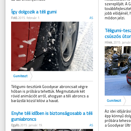
szereplőjét. A 
továbbfejleszte
Így dolgozik a téli gumi
jobb elődjénél,
módon jelzi.
Fotó
, 2015. február. 1.
AS
Téligumi-tes
csúszós úto
Hírek
, 2015. január
Gumiteszt
Téligumi-tesztünk Goodyear abroncsait végre
hóban is próbára tehettük. Megmutatunk két
rövid animációt arról, ahogyan a téli abroncs a
barázdái közül kilövi a havat.
Gumiteszt
Az idei időjárá
Enyhe téli időben is biztonságosabb a téli
épp könnyű dolg
gumiabroncs
próbára tehessü
a Goodyear Ultr
Egyéb
, 2015. január. 19.
AS