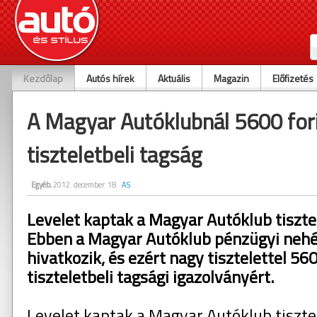
Kezdőlap
Autós hírek
Aktuális
Magazin
Előfizetés
A Magyar Autóklubnál 5600 fori
tiszteletbeli tagság
Egyéb
, 2012. december. 18.
AS
Levelet kaptak a Magyar Autóklub tisztele
Ebben a Magyar Autóklub pénzügyi nehé
hivatkozik, és ezért nagy tisztelettel 560
tiszteletbeli tagsági igazolványért.
Levelet kaptak a Magyar Autóklub tisztel