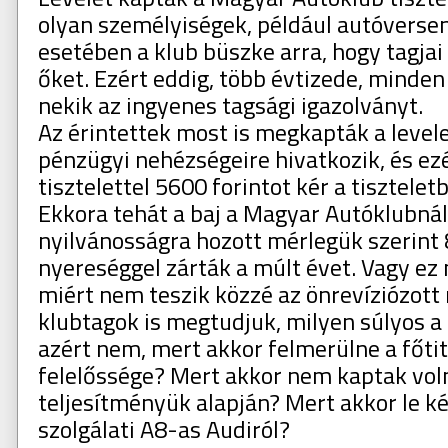
olyan személyiségek, például autóversen
esetében a klub büszke arra, hogy tagjai
őket. Ezért eddig, több évtizede, minden
nekik az ingyenes tagsági igazolványt.
Az érintettek most is megkapták a level
pénzügyi nehézségeire hivatkozik, és ez
tisztelettel 5600 forintot kér a tiszteletb
Ekkora tehát a baj a Magyar Autóklubnál
nyilvánosságra hozott mérlegük szerint 8
nyereséggel zárták a múlt évet. Vagy ez
miért nem teszik közzé az önrevíziózott 
klubtagok is megtudjuk, milyen súlyos a
azért nem, mert akkor felmerülne a főtit
felelőssége? Mert akkor nem kaptak vo
teljesítményük alapján? Mert akkor le 
szolgálati A8-as Audiról?