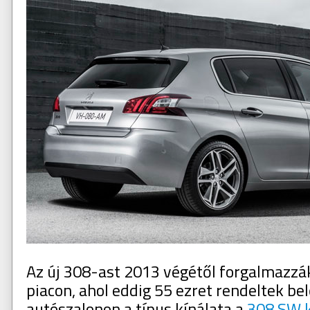
Az új 308-ast 2013 végétől forgalmazzá
piacon, ahol eddig 55 ezret rendeltek bel
autószalonon a típus kínálata a
308 SW 