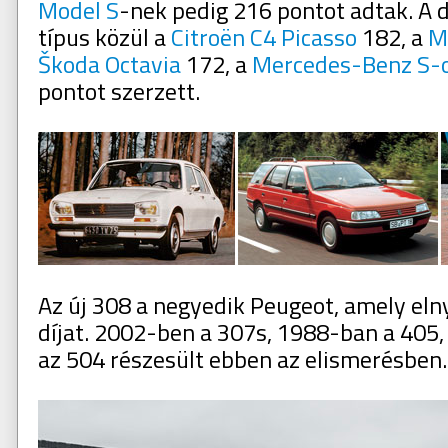
Model S
-nek pedig 216 pontot adtak. A 
típus közül a
Citroën C4 Picasso
182, a
M
Škoda Octavia
172, a
Mercedes-Benz S-o
pontot szerzett.
Az új 308 a negyedik Peugeot, amely eln
díjat. 2002-ben a 307s, 1988-ban a 405
az 504 részesült ebben az elismerésben.