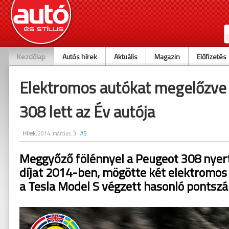
Kezdőlap
Autós hírek
Aktuális
Magazin
Előfizetés
Elektromos autókat megelőzve
308 lett az Év autója
Hírek
, 2014. március. 3.
AS
Meggyőző fölénnyel a Peugeot 308 nyerte
díjat 2014-ben, mögötte két elektromos
a Tesla Model S végzett hasonló pontsz