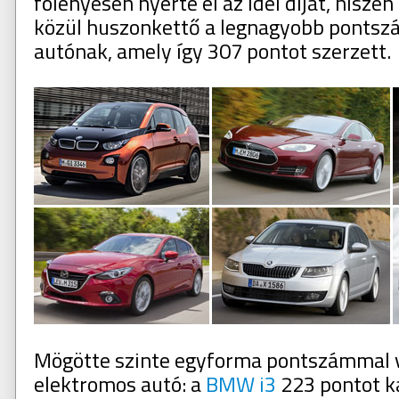
fölényesen nyerte el az idei díjat, hiszen
közül huszonkettő a legnagyobb pontszá
autónak, amely így 307 pontot szerzett.
Mögötte szinte egyforma pontszámmal v
elektromos autó: a
BMW i3
223 pontot k