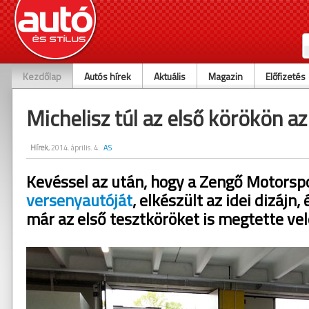
Kezdőlap
Autós hírek
Aktuális
Magazin
Előfizetés
Michelisz túl az első körökön a
Hírek
, 2014. április. 4.
AS
Kevéssel az után, hogy a Zengő Motorsp
versenyautóját
, elkészült az idei dizájn,
már az első tesztköröket is megtette vel