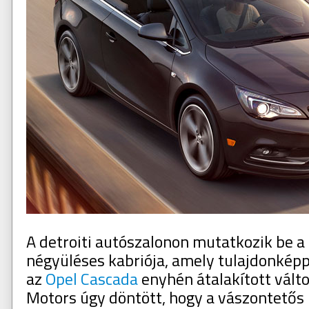
A detroiti autószalonon mutatkozik be a 
négyüléses kabriója, amely tulajdonkép
az
Opel Cascada
enyhén átalakított válto
Motors úgy döntött, hogy a vászontetős