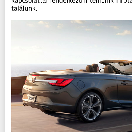
kapcsolattal rendelkező IntelliLink info
találunk.