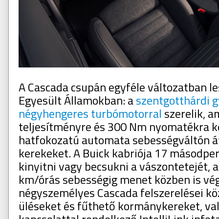
A Cascada csupán egyféle változatban le
Egyesült Államokban: a
szentgotthárdi gy
négyhengeres turbómotorral
szerelik, a
teljesítményre és 300 Nm nyomatékra k
hatfokozatú automata sebességváltón át 
kerekeket. A Buick kabriója 17 másodper
kinyitni vagy becsukni a vászontetejét, 
km/órás sebességig menet közben is vé
négyszemélyes Cascada felszerelései kö
üléseket és fűthető kormánykereket, va