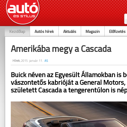
Kezdőlap
Autós hírek
Aktuális
Magazin
Előfizetés
Amerikába megy a Cascada
Hírek
, 2015. január. 11.
AS
Buick néven az Egyesült Államokban is 
vászontetős kabrióját a General Motors,
született Cascada a tengerentúlon is nép