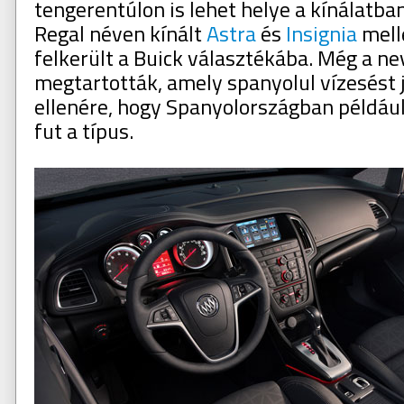
tengerentúlon is lehet helye a kínálatban
Regal néven kínált
Astra
és
Insignia
melle
felkerült a Buick választékába. Még a nev
megtartották, amely spanyolul vízesést 
ellenére, hogy Spanyolországban példáu
fut a típus.