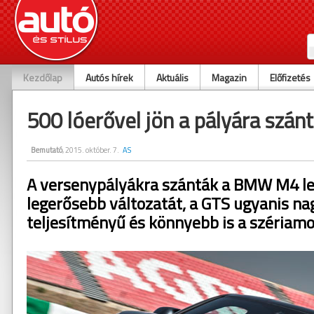
Kezdőlap
Autós hírek
Aktuális
Magazin
Előfizetés
500 lóerővel jön a pályára sz
Bemutató
, 2015. október. 7.
AS
A versenypályákra szánták a BMW M4 le
legerősebb változatát, a GTS ugyanis n
teljesítményű és könnyebb is a szériamo