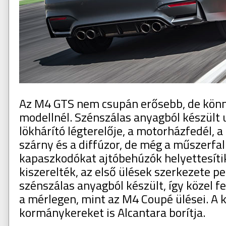
Az M4 GTS nem csupán erősebb, de könny
modellnél. Szénszálas anyagból készült 
lökhárító légterelője, a motorházfedél, a 
szárny és a diffúzor, de még a műszerfal 
kapaszkodókat ajtóbehúzók helyettesítik
kiszerelték, az első ülések szerkezete pe
szénszálas anyagból készült, így közel 
a mérlegen, mint az M4 Coupé ülései. A 
kormánykereket is Alcantara borítja.