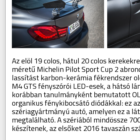
Az elöl 19 colos, hátul 20 colos kerekek
méretű Michelin Pilot Sport Cup 2 abron
lassítást karbon-kerámia fékrendszer 
M4 GTS fényszórói LED-esek, a hátsó lá
korábban tanulmányként bemutatott O
organikus fénykibocsátó diódákkal: ez az
szériagyártmányú autó, amelyen ez a l
megtalálható. A szériából mindössze 70
készítenek, az elsőket 2016 tavaszán szál