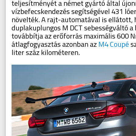
teljesítményét a német gyártó által új
vízbefecskendezés segítségével 431 lóer
növelték. A rajt-automatával is ellátott,
duplakuplungos M DCT sebességváltó a h
továbbítja az erőforrás maximális 600 
átlagfogyasztás azonban az
M4 Coupé
sz
liter száz kilométeren.