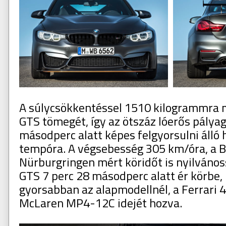
A súlycsökkentéssel 1510 kilogrammra 
GTS tömegét, így az ötszáz lóerős pálya
másodperc alatt képes felgyorsulni álló 
tempóra. A végsebesség 305 km/óra, a 
Nürburgringen mért köridőt is nyilvános
GTS 7 perc 28 másodperc alatt ér körbe
gyorsabban az alapmodellnél, a Ferrari 45
McLaren MP4-12C idejét hozva.