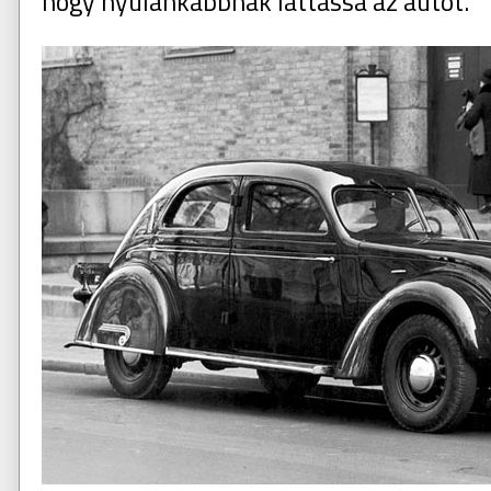
hogy nyúlánkabbnak láttassa az autót.