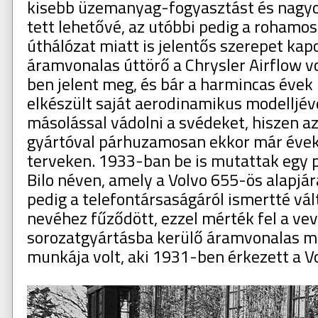
kisebb üzemanyag-fogyasztást és nagy
tett lehetővé, az utóbbi pedig a rohamo
úthálózat miatt is jelentős szerepet kap
áramvonalas úttörő a Chrysler Airflow v
ben jelent meg, és bár a harmincas évek 
elkészült saját aerodinamikus modelljéve
másolással vádolni a svédeket, hiszen a
gyártóval párhuzamosan ekkor már évek
terveken. 1933-ban be is mutattak egy 
Bilo néven, amely a Volvo 655-ös alapjár
pedig a telefontársaságáról ismertté vál
nevéhez fűződött, ezzel mérték fel a ve
sorozatgyártásba kerülő áramvonalas m
munkája volt, aki 1931-ben érkezett a V