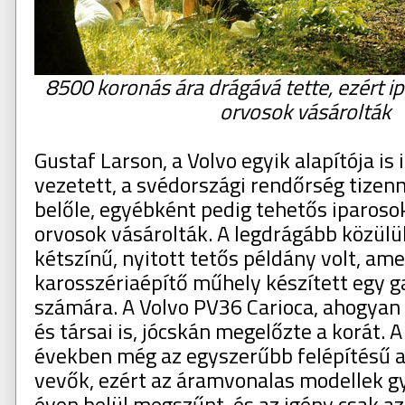
8500 koronás ára drágává tette, ezért i
orvosok vásárolták
Gustaf Larson, a Volvo egyik alapítója is 
vezetett, a svédországi rendőrség tizenn
belőle, egyébként pedig tehetős iparoso
orvosok vásárolták. A legdrágább közülü
kétszínű, nyitott tetős példány volt, am
karosszériaépítő műhely készített egy 
számára. A Volvo PV36 Carioca, ahogyan 
és társai is, jócskán megelőzte a korát. 
években még az egyszerűbb felépítésű a
vevők, ezért az áramvonalas modellek g
éven belül megszűnt, és az igény csak a