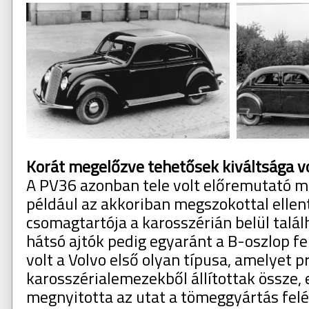
Korát megelőzve tehetősek kiváltsága v
A PV36 azonban tele volt előremutató m
például az akkoriban megszokottal ellen
csomagtartója a karosszérián belül találh
hátsó ajtók pedig egyaránt a B-oszlop fe
volt a Volvo első olyan típusa, amelyet pr
karosszérialemezekből állítottak össze, 
megnyitotta az utat a tömeggyártás felé