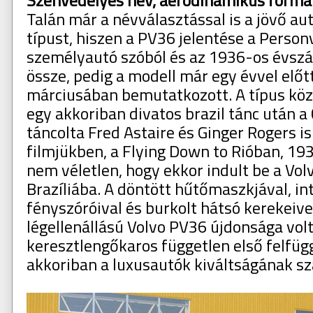
Szenvedélyes név, aerodinamikus forma
Talán már a névválasztással is a jövő au
típust, hiszen a PV36 jelentése a Person
személyautó szóból és az 1936-os évsz
össze, pedig a modell már egy évvel előt
márciusában bemutatkozott. A típus kö
egy akkoriban divatos brazil tánc után a 
táncolta Fred Astaire és Ginger Rogers is
filmjükben, a Flying Down to Rióban, 193
nem véletlen, hogy ekkor indult be a Volv
Brazíliába. A döntött hűtőmaszkjával, in
fényszóróival és burkolt hátsó kerekeiv
légellenállású Volvo PV36 újdonsága vol
keresztlengőkaros független első felfüg
akkoriban a luxusautók kiváltságának sz