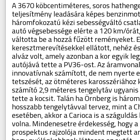
A 3670 köbcentiméteres, soros hathenge
teljesítmény leadására képes benzinmo
háromfokozatú kézi sebességváltó csatla
autó végsebessége elérte a 120 km/órát
váltotta be a hozzá fűzött reményeket. 
keresztmerevítésekkel ellátott, nehéz é
alváz volt, amely azonban a kor egyik l
autójává tette a PV36-ost. Az áramvona
innovatívnak számított, de nem nyerte 
tetszését, az ötméteres karosszériához 
számító 2,9 méteres tengelytáv ugyanis 
tette a kocsit. Talán ha Örnberg is háro
hosszabb tengelytávval tervez, mint a Ch
esetében, akkor a Carioca is a száguldás 
volna. Mindenesetre érdekesség, hogy a 
prospektus rajzolója mindent megtett a