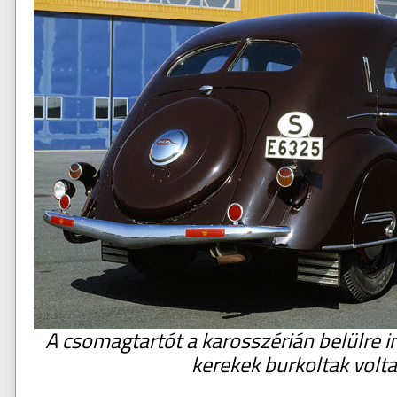
A csomagtartót a karosszérián belülre in
kerekek burkoltak volt