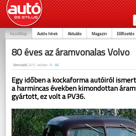
Kezdőlap
Autós hírek
Aktuális
Magazin
Előfizetés
80 éves az áramvonalas Volvo
Bemutató
, 2015. október. 16.
AS
Egy időben a kockaforma autóiról ismert
a harmincas években kimondottan áram
gyártott, ez volt a PV36.