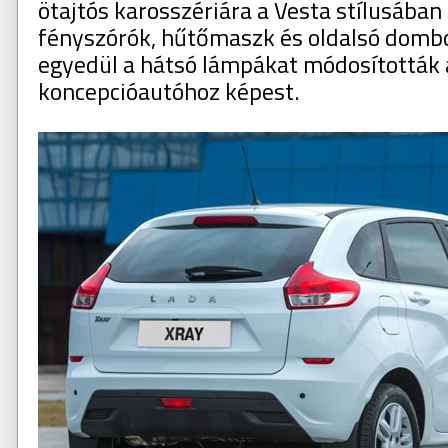
ötajtós karosszériára a Vesta stílusában
fényszórók, hűtőmaszk és oldalsó dombo
egyedül a hátsó lámpákat módosították 
koncepcióautóhoz képest.