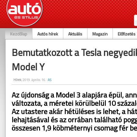
Kezdőlap
Autós hírek
Aktuális
Magazin
Előfizetés
Bemutatkozott a Tesla negyedik
Model Y
Hírek
, 2019. április. 16.
AS
Az újdonság a Model 3 alapjára épül, an
változata, a méretei körülbelül 10 száza
Az utastere akár hétüléses is lehet, a há
lehajtásával és az orrában található pog
összesen 1,9 köbméternyi csomag fér be