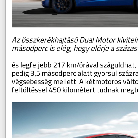
Az összkerékhajtású Dual Motor kivitel
másodperc is elég, hogy elérje a száza
és legfeljebb 217 km/órával száguldhat
pedig 3,5 másodperc alatt gyorsul százr
végsebesség mellett. A kétmotoros vált
feltöltéssel 450 kilométert tudnak megt