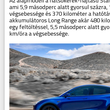
Az alapmodell a hátsókerék-hajtású Sta
ami 5,9 másodperc alatt gyorsul százra,
végsebessége és 370 kilométer a hatótá
akkumulátoros Long Range akár 480 kil
egy feltöltéssel, 5,5 másodperc alatt gyo
km/óra a végsebessége.