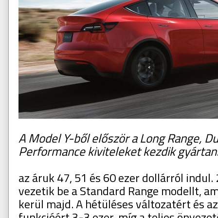
A Model Y-ből először a Long Range, D
Performance kiviteleket kezdik gyártan
az áruk 47, 51 és 60 ezer dollárról indul
vezetik be a Standard Range modellt, am
kerül majd. A hétüléses változatért és az
funkcióért 3-3 ezer, míg a teljes önveze