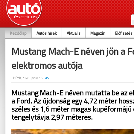
Kezdőlap
Autós hírek
Aktuális
Magazin
Előfizetés
Mustang Mach-E néven jön a F
elektromos autója
Hírek
, 2020. január. 6.
AS
Mustang Mach-E néven mutatta be az el
a Ford. Az újdonság egy 4,72 méter hoss
széles és 1,6 méter magas kupéformájú 
tengelytávja 2,97 méteres.