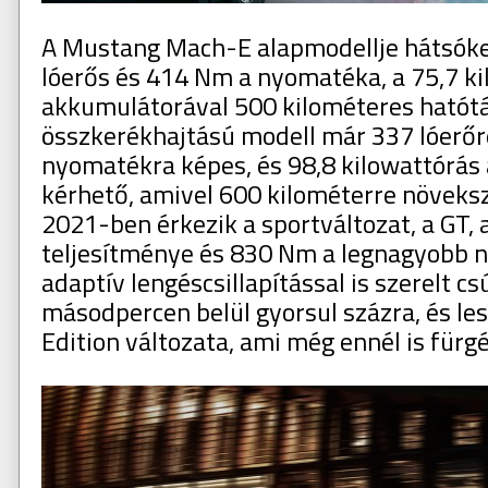
A Mustang Mach-E alapmodellje hátsóke
lóerős és 414 Nm a nyomatéka, a 75,7 k
akkumulátorával 500 kilométeres hatótá
összkerékhajtású modell már 337 lóerő
nyomatékra képes, és 98,8 kilowattórás
kérhető, amivel 600 kilométerre növeksz
2021-ben érkezik a sportváltozat, a GT,
teljesítménye és 830 Nm a legnagyobb 
adaptív lengéscsillapítással is szerelt c
másodpercen belül gyorsul százra, és le
Edition változata, ami még ennél is fürg