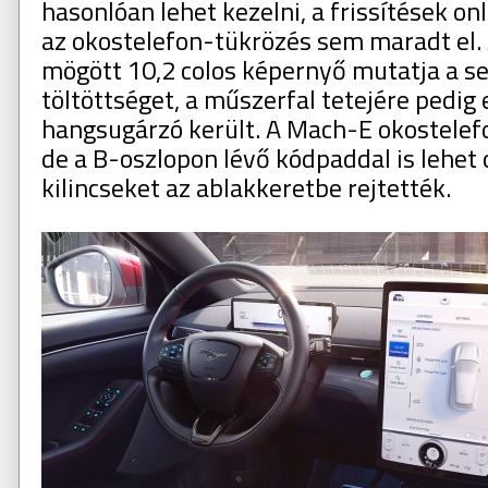
hasonlóan lehet kezelni, a frissítések on
az okostelefon-tükrözés sem maradt el
mögött 10,2 colos képernyő mutatja a s
töltöttséget, a műszerfal tetejére pedig
hangsugárzó került. A Mach-E okostelefo
de a B-oszlopon lévő kódpaddal is lehet o
kilincseket az ablakkeretbe rejtették.