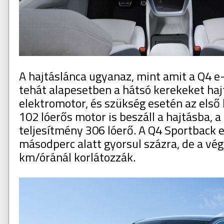
A hajtáslánca ugyanaz, mint amit a Q4 
tehát alapesetben a hátsó kerekeket hajt
elektromotor, és szükség esetén az első
102 lóerős motor is beszáll a hajtásba, 
teljesítmény 306 lóerő. A Q4 Sportback e
másodperc alatt gyorsul százra, de a v
km/óránál korlátozzák.