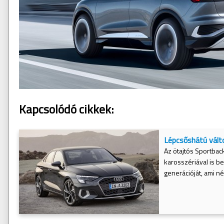
Kapcsolódó cikkek:
Lépcsőshátú válto
Az ötajtós Sportbac
karosszériával is be
generációját, ami 