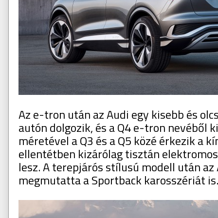
Az e-tron után az Audi egy kisebb és ol
autón dolgozik, és a Q4 e-tron nevéből ki
méretével a Q3 és a Q5 közé érkezik a kí
ellentétben kizárólag tisztán elektromos
lesz. A terepjárós stílusú modell után az
megmutatta a Sportback karosszériát is