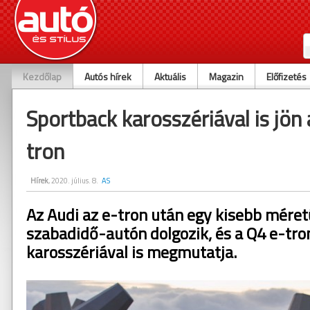
Kezdőlap
Autós hírek
Aktuális
Magazin
Előfizetés
Sportback karosszériával is jön
tron
Hírek
, 2020. július. 8.
AS
Az Audi az e-tron után egy kisebb mére
szabadidő-autón dolgozik, és a Q4 e-tr
karosszériával is megmutatja.