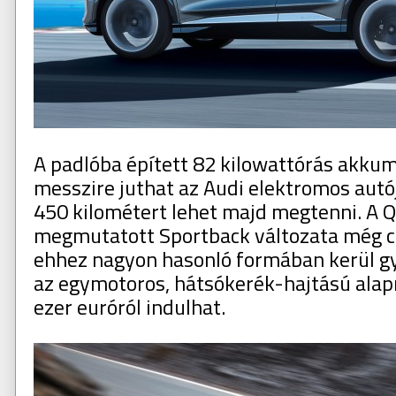
A padlóba épített 82 kilowattórás akkum
messzire juthat az Audi elektromos autój
450 kilométert lehet majd megtenni. A Q
megmutatott Sportback változata még cs
ehhez nagyon hasonló formában kerül gy
az egymotoros, hátsókerék-hajtású alap
ezer euróról indulhat.