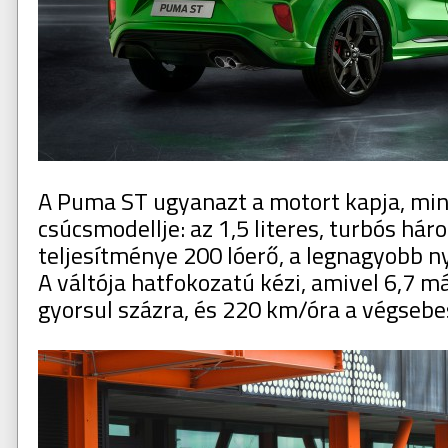
A Puma ST ugyanazt a motort kapja, min
csúcsmodellje: az 1,5 literes, turbós h
teljesítménye 200 lóerő, a legnagyobb
A váltója hatfokozatú kézi, amivel 6,7 m
gyorsul százra, és 220 km/óra a végsebe