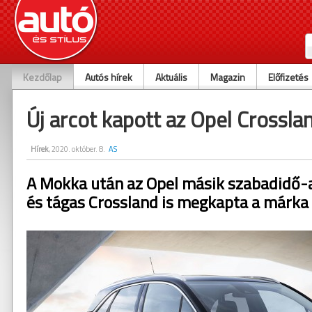
Kezdőlap
Autós hírek
Aktuális
Magazin
Előfizetés
Új arcot kapott az Opel Crossla
Hírek
, 2020. október. 8.
AS
A Mokka után az Opel másik szabadidő-a
és tágas Crossland is megkapta a márka ú