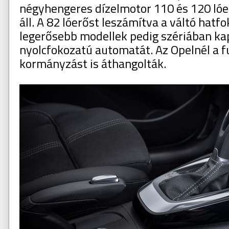
négyhengeres dízelmotor 110 és 120 lóe
áll. A 82 lóerőst leszámítva a váltó hatfo
legerősebb modellek pedig szériában ka
nyolcfokozatú automatát. Az Opelnél a 
kormányzást is áthangolták.