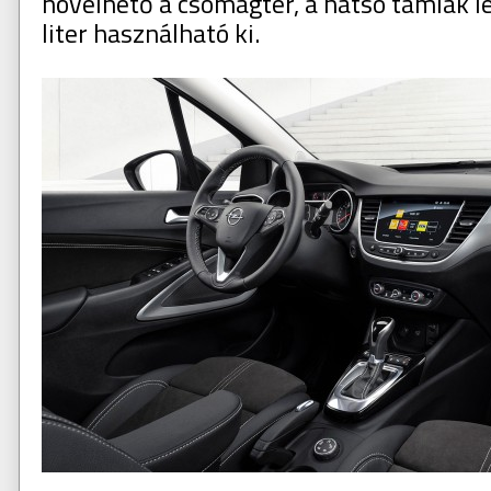
növelhető a csomagtér, a hátsó támlák 
liter használható ki.