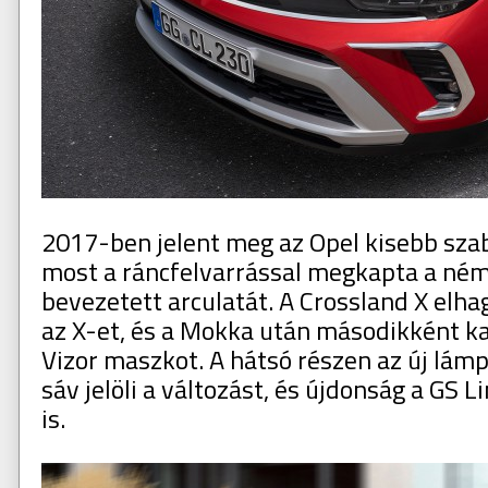
2017-ben jelent meg az Opel kisebb sza
most a ráncfelvarrással megkapta a né
bevezetett arculatát. A Crossland X elh
az X-et, és a Mokka után másodikként k
Vizor maszkot. A hátsó részen az új lámp
sáv jelöli a változást, és újdonság a GS L
is.