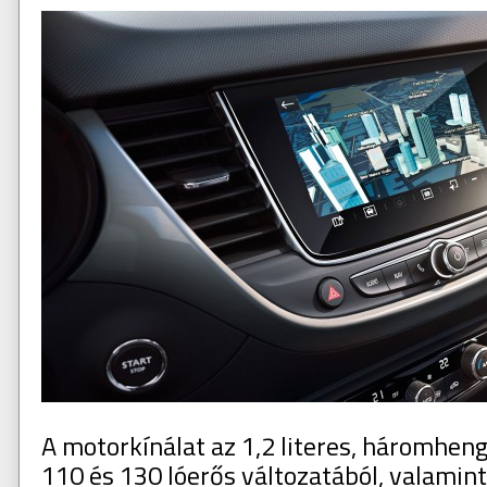
A motorkínálat az 1,2 literes, háromhen
110 és 130 lóerős változatából, valamint 