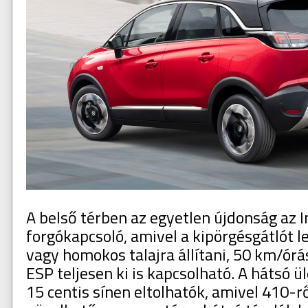
A belső térben az egyetlen újdonság az In
forgókapcsoló, amivel a kipörgésgátlót l
vagy homokos talajra állítani, 50 km/órá
ESP teljesen ki is kapcsolható. A hátsó ü
15 centis sínen eltolhatók, amivel 410-rő