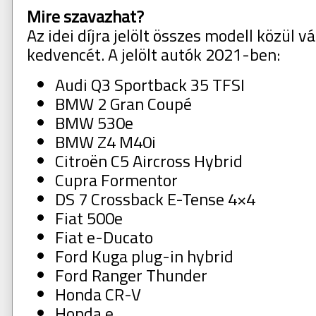
Mire szavazhat?
Az idei díjra jelölt összes modell közül vá
kedvencét. A jelölt autók 2021-ben:
Audi Q3 Sportback 35 TFSI
BMW 2 Gran Coupé
BMW 530e
BMW Z4 M40i
Citroën C5 Aircross Hybrid
Cupra Formentor
DS 7 Crossback E-Tense 4×4
Fiat 500e
Fiat e-Ducato
Ford Kuga plug-in hybrid
Ford Ranger Thunder
Honda CR-V
Honda e