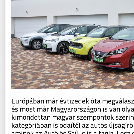
Európában már évtizedek óta megválaszt
és most már Magyarországon is van olyan
kimondottan magyar szempontok szerint
kategóriában is odaítél az autós újságírók
aminek az Autó és Stílus is a tagja. Lesz 