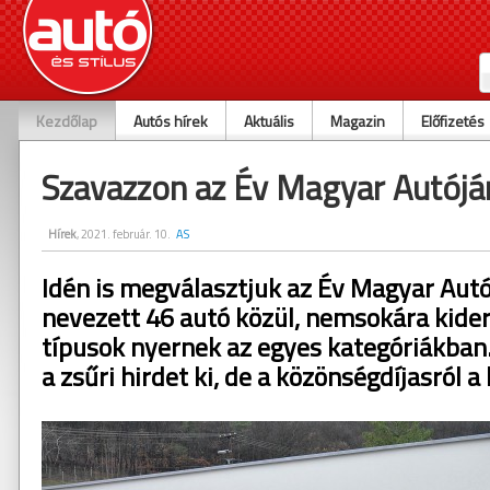
Kezdőlap
Autós hírek
Aktuális
Magazin
Előfizetés
Szavazzon az Év Magyar Autójár
Hírek
, 2021. február. 10.
AS
Idén is megválasztjuk az Év Magyar Autój
nevezett 46 autó közül, nemsokára kider
típusok nyernek az egyes kategóriákban
a zsűri hirdet ki, de a közönségdíjasról 