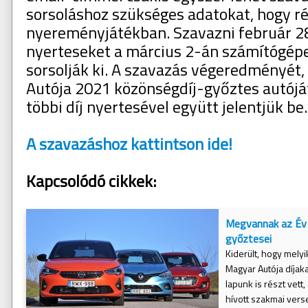
sorsoláshoz szükséges adatokat, hogy r
nyereményjátékban. Szavazni február 28-
nyerteseket a március 2-án számítógépe
sorsolják ki. A szavazás végeredményét,
Autója 2021 közönségdíj-győztes autójá
többi díj nyertesével együtt jelentjük be.
A szavazáshoz kattintson ide!
Kapcsolódó cikkek:
Megvannak az Év 
győztesei
Kiderült, hogy mely
Magyar Autója díjak
lapunk is részt vett
hívott szakmai vers