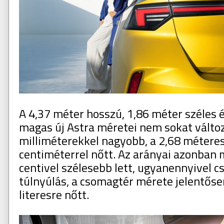
A 4,37 méter hosszú, 1,86 méter széles 
magas új Astra méretei nem sokat változ
milliméterekkel nagyobb, a 2,68 méteres
centiméterrel nőtt. Az arányai azonban 
centivel szélesebb lett, ugyanennyivel c
túlnyúlás, a csomagtér mérete jelentőse
literesre nőtt.