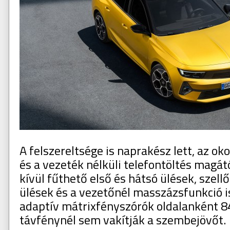
A felszereltsége is naprakész lett, az o
és a vezeték nélküli telefontöltés magát
kívül fűthető első és hátsó ülések, szell
ülések és a vezetőnél masszázsfunkció i
adaptív mátrixfényszórók oldalanként 8
távfénynél sem vakítják a szembejövőt.