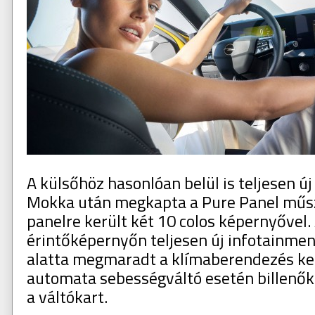
A külsőhöz hasonlóan belül is teljesen új
Mokka után megkapta a Pure Panel műsz
panelre került két 10 colos képernyővel.
érintőképernyőn teljesen új infotainmen
alatta megmaradt a klímaberendezés kez
automata sebességváltó esetén billenők
a váltókart.