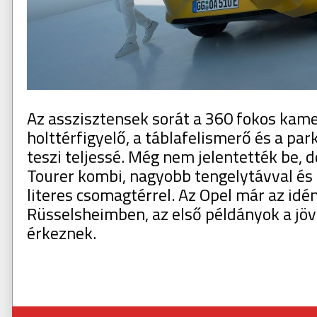
Az asszisztensek sorát a 360 fokos kame
holttérfigyelő, a táblafelismerő és a par
teszi teljessé. Még nem jelentették be, d
Tourer kombi, nagyobb tengelytávval és
literes csomagtérrel. Az Opel már az idén
Rüsselsheimben, az első példányok a jöv
érkeznek.