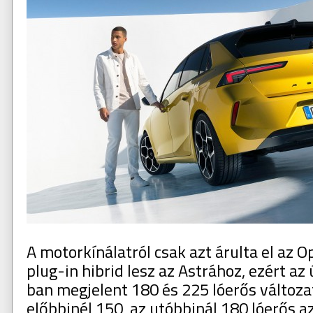
A motorkínálatról csak azt árulta el az O
plug-in hibrid lesz az Astrához, ezért az
ban megjelent 180 és 225 lóerős változa
előbbinél 150, az utóbbinál 180 lóerős az