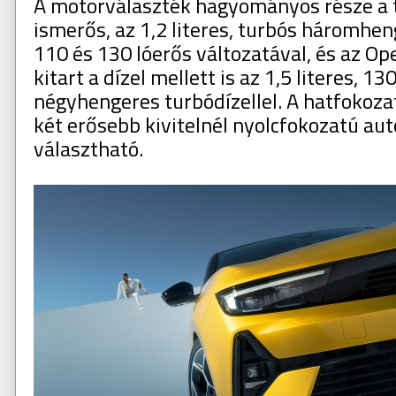
A motorválaszték hagyományos része a t
ismerős, az 1,2 literes, turbós háromhe
110 és 130 lóerős változatával, és az Op
kitart a dízel mellett is az 1,5 literes, 13
négyhengeres turbódízellel. A hatfokozat
két erősebb kivitelnél nyolcfokozatú au
választható.