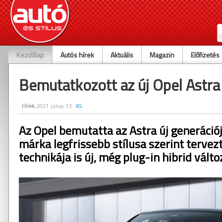
Kezdőlap
Autós hírek
Aktuális
Magazin
Előfizetés
Bemutatkozott az új Opel Astra
Hírek
, 2021. július. 13.
AS
Az Opel bemutatta az Astra új generációj
márka legfrissebb stílusa szerint tervez
technikája is új, még plug-in hibrid változ