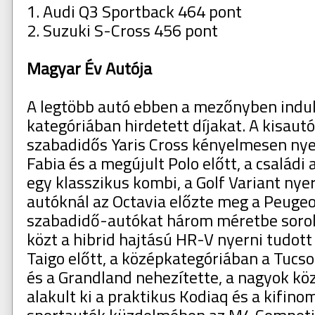
1. Audi Q3 Sportback 464 pont
2. Suzuki S-Cross 456 pont
Magyar Év Autója
A legtöbb autó ebben a mezőnyben indult
kategóriában hirdetett díjakat. A kisautó
szabadidős Yaris Cross kényelmesen nye
Fabia és a megújult Polo előtt, a családi
egy klasszikus kombi, a Golf Variant nyer
autóknál az Octavia előzte meg a Peugeo
szabadidő-autókat három méretbe sorol
közt a hibrid hajtású HR-V nyerni tudot
Taigo előtt, a középkategóriában a Tucs
és a Grandland nehezítette, a nagyok kö
alakult ki a praktikus Kodiaq és a kifino