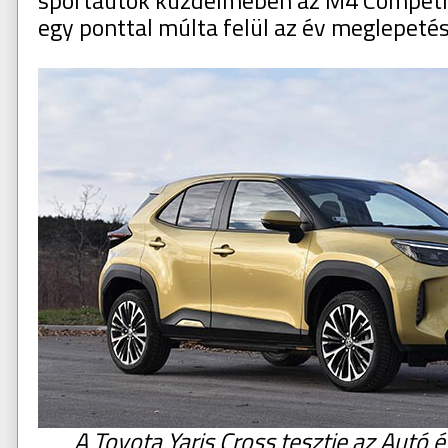
sportautók küzdelmében az M4 Competi
egy ponttal múlta felül az év meglepetésé
A Toyota Yaris Cross tesztje az Autó é