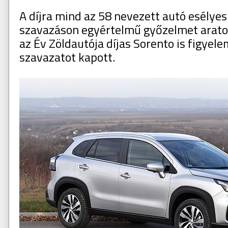
A díjra mind az 58 nevezett autó esélyes 
szavazáson egyértelmű győzelmet aratot
az Év Zöldautója díjas Sorento is figye
szavazatot kapott.