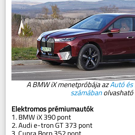
A BMW iX menetpróbája az
Autó és 
számában
olvasható
Elektromos prémiumautók
1. BMW iX 390 pont
2. Audi e-tron GT 373 pont
3. Cupra Born 352 pont