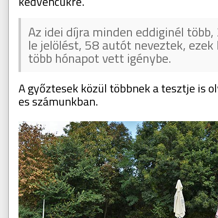
kedvencükre.
Az idei díjra minden eddiginél több
le jelölést, 58 autót neveztek, ezek
több hónapot vett igénybe.
A győztesek közül többnek a tesztje is 
es számunkban.