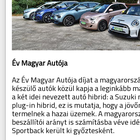
Év Magyar Autója
Az Év Magyar Autója díjat a magyarorsz
készülő autók közül kapja a leginkább m
a két idei nevezett autó hibrid: a Suzuki 
plug-in hibrid, ez is mutatja, hogy a jöv
termelnek a hazai üzemek. A magyarorszá
beszállítói arányt is számításba véve id
Sportback került ki győztesként.