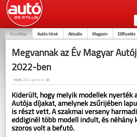
Kezdőlap
Autós hírek
Aktuális
Magazin
Előfizetés
Megvannak az Év Magyar Autója
2022-ben
Hírek
, 2022. április. 8.
AS
Kiderült, hogy melyik modellek nyerték 
Autója díjakat, amelynek zsűrijében lap
is részt vett. A szakmai verseny harma
eddiginél több modell indult, és néhány
szoros volt a befutó.