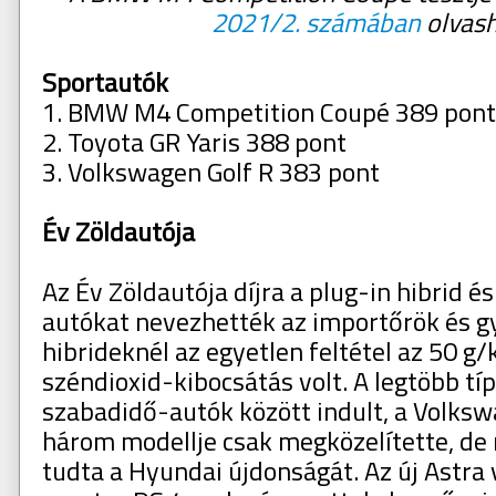
2021/2. számában
olvas
Sportautók
1. BMW M4 Competition Coupé 389 pont
2. Toyota GR Yaris 388 pont
3. Volkswagen Golf R 383 pont
Év Zöldautója
Az Év Zöldautója díjra a plug-in hibrid é
autókat nevezhették az importőrök és gy
hibrideknél az egyetlen feltétel az 50 g
széndioxid-kibocsátás volt. A legtöbb tí
szabadidő-autók között indult, a Volks
három modellje csak megközelítette, d
tudta a Hyundai újdonságát. Az új Astra 