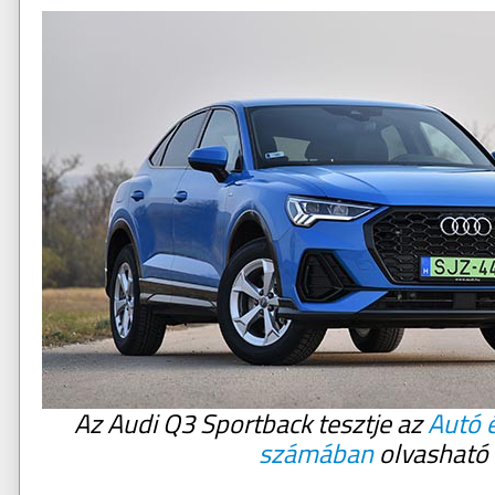
Az Audi Q3 Sportback tesztje az
Autó é
számában
olvasható