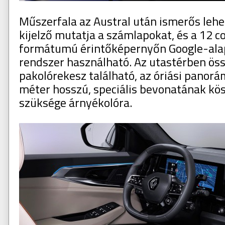
Műszerfala az Austral után ismerős lehet,
kijelző mutatja a számlapokat, és a 12 col
formátumú érintőképernyőn Google-alap
rendszer használható. Az utastérben öss
pakolórekesz található, az óriási panor
méter hosszú, speciális bevonatának kö
szüksége árnyékolóra.