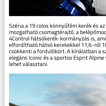
Széria a 19 colos könnyűfém kerék és a
mozgatható csomagtérajtó, a belépőmode
4Control hátsókerék-kormányzás is, ami 
elfordítható hátsó kerekekkel 11,6-ról 
csökkenti a fordulókört. A kínálatban a s
elegáns Iconic és a sportos Esprit Alpine
lehet választani.