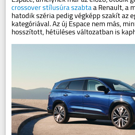
crossover stílusúra szabta
a Renault, a 
hatodik széria pedig végképp szakít az 
kategóriával. Az új Espace nem más, min
hosszított, hétüléses változatban is kap