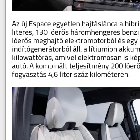
Az új Espace egyetlen hajtáslánca a hibri
literes, 130 lóerős háromhengeres benzi
lóerős meghajtó elektromotorból és egy 
indítógenerátorból áll, a lítiumion akkum
kilowattórás, amivel elektromosan is ké
autó. A kombinált teljesítmény 200 lóerő
fogyasztás 4,6 liter száz kilométeren.