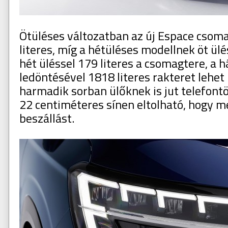
Ötüléses változatban az új Espace csom
literes, míg a hétüléses modellnek öt ülés
hét üléssel 179 literes a csomagtere, a h
ledöntésével 1818 literes rakteret lehet 
harmadik sorban ülőknek is jut telefontö
22 centiméteres sínen eltolható, hogy 
beszállást.