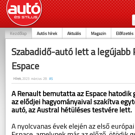
Kezdőlap
Autós hírek
Aktuális
Magazin
Előfizetés
Szabadidő-autó lett a legújabb
Espace
Hírek
, 2023. március. 28.
AS
A Renault bemutatta az Espace hatodik g
az elődjei hagyományaival szakítva egy
autó, az Austral hétüléses testvére lett.
A nyolcvanas évek elején az első európai
Espace, amelynek már az előző, ötödik ge