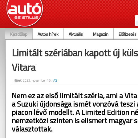
Kezdőlap
Autós hírek
Aktuális
Magazin
Előfizetés
Limitált szériában kapott új kül
Vitara
Hírek
, 2023. november. 15.
AS
Nem ez az első limitált széria, ami a Vit
a Suzuki újdonsága ismét vonzóvá teszi 
piacon lévő modellt. A Limited Edition 
nemzetközi szinten is elismert magyar s
választottak.