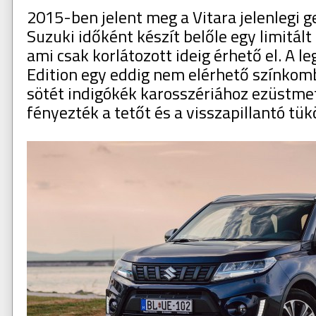
2015-ben jelent meg a Vitara jelenlegi ge
Suzuki időként készít belőle egy limitált 
ami csak korlátozott ideig érhető el. A l
Edition egy eddig nem elérhető színkomb
sötét indigókék karosszériához ezüstmet
fényezték a tetőt és a visszapillantó tü