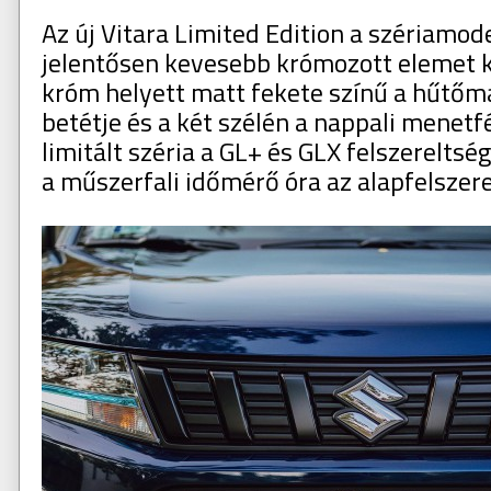
Az új Vitara Limited Edition a szériamod
jelentősen kevesebb krómozott elemet k
króm helyett matt fekete színű a hűtőma
betétje és a két szélén a nappali menetf
limitált széria a GL+ és GLX felszereltsé
a műszerfali időmérő óra az alapfelszere