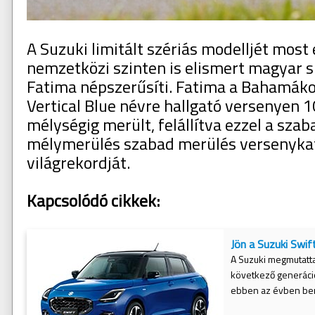
A Suzuki limitált szériás modelljét most
nemzetközi szinten is elismert magyar s
Fatima népszerűsíti. Fatima a Bahamáko
Vertical Blue névre hallgató versenyen 
mélységig merült, felállítva ezzel a sza
mélymerülés szabad merülés versenykat
világrekordját.
Kapcsolódó cikkek:
Jön a Suzuki Swift
A Suzuki megmutatta
következő generáció
ebben az évben bem